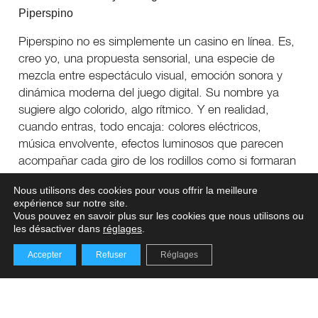
Piperspino
Piperspino no es simplemente un casino en línea. Es,
creo yo, una propuesta sensorial, una especie de
mezcla entre espectáculo visual, emoción sonora y
dinámica moderna del juego digital. Su nombre ya
sugiere algo colorido, algo rítmico. Y en realidad,
cuando entras, todo encaja: colores eléctricos,
música envolvente, efectos luminosos que parecen
acompañar cada giro de los rodillos como si formaran
parte de una coreografía de neón.
Nous utilisons des cookies pour vous offrir la meilleure
expérience sur notre site.
Hay muchos casinos online, sí, pero Piperspino logra
Vous pouvez en savoir plus sur les cookies que nous utilisons ou
algo que pocos consiguen: mantener el alma del
les désactiver dans
réglages
.
casino clásico y, al mismo tiempo, ofrecer una
sensación fresca, casi artística. No se trata solo de
Accepter
Refuser
Réglages
apostar, sino de disfrutar del viaje entre luces,
símbolos y posibilidades. Quizás eso explique por
qué tantos jugadores lo describen como un sitio