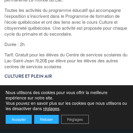
Toutes les activités du programme éducatif qui accompagne
l’exposition s’inscrivent dans le Programme de formation de
l’école québécoise et ont des liens avec le cours Culture et
citoyenneté québécoise. Une activité est proposée pour chaque
cycle du primaire et du secondaire.
Durée : 2h
Tarif: Gratuit pour les élèves du Centre de services scolaires du
Lac-Saint-Jean /9,20$ par élève pour les élèves des autres
centres de services scolaires
CULTURE ET PLEIN AIR
Vous souhaitez faire bouger vos élèves à l’extérieur en toute
Nous utilisons des cookies pour vous offrir la meilleure
saison ? Nous avons une activité pour vous! En compagnie d’un
expérience sur notre site.
guide, venez marcher sur le sentier extérieur, jouer dans les
Vous pouvez en savoir plus sur les cookies que nous utilisons ou
jeux d’hébertisme et monter jusqu’au belvédère du château
les désactiver dans
réglages
.
d’eau. En hiver, nous vous prêtons les raquettes !
Accepter
Refuser
Réglages
Public : primaire et secondaire